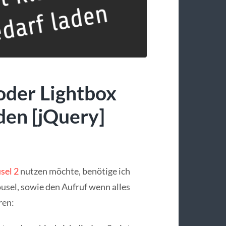
 oder Lightbox
aden [jQuery]
sel 2
nutzen möchte, benötige ich
usel, sowie den Aufruf wenn alles
ren: