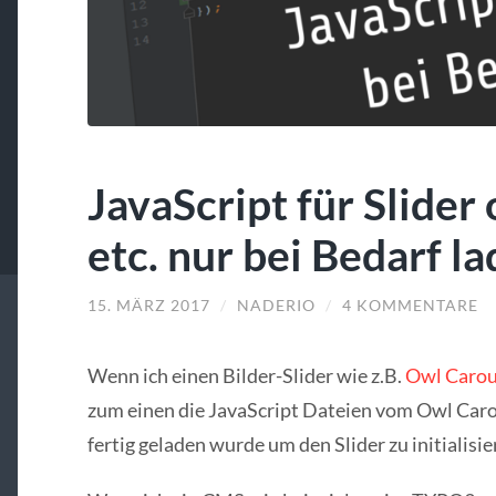
JavaScript für Slider
etc. nur bei Bedarf l
15. MÄRZ 2017
/
NADERIO
/
4 KOMMENTARE
Wenn ich einen Bilder-Slider wie z.B.
Owl Carou
zum einen die JavaScript Dateien vom Owl Caro
fertig geladen wurde um den Slider zu initialisie