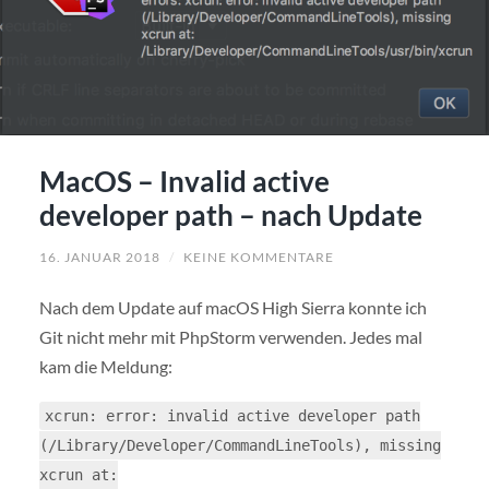
MacOS – Invalid active
developer path – nach Update
16. JANUAR 2018
/
KEINE KOMMENTARE
Nach dem Update auf macOS High Sierra konnte ich
Git nicht mehr mit PhpStorm verwenden. Jedes mal
kam die Meldung:
xcrun: error: invalid active developer path
(/Library/Developer/CommandLineTools), missing
xcrun at: