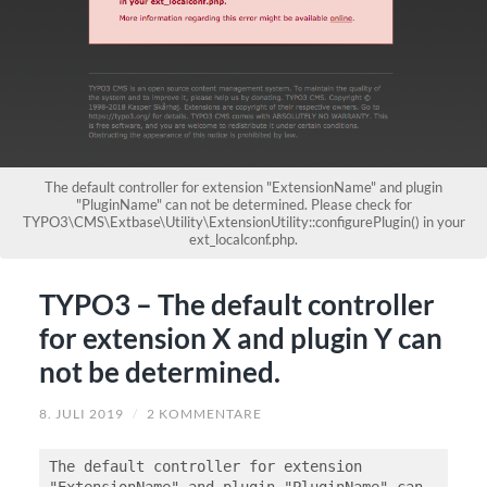
The default controller for extension "ExtensionName" and plugin
"PluginName" can not be determined. Please check for
TYPO3\CMS\Extbase\Utility\ExtensionUtility::configurePlugin() in your
ext_localconf.php.
TYPO3 – The default controller
for extension X and plugin Y can
not be determined.
8. JULI 2019
/
2 KOMMENTARE
The default controller for extension 