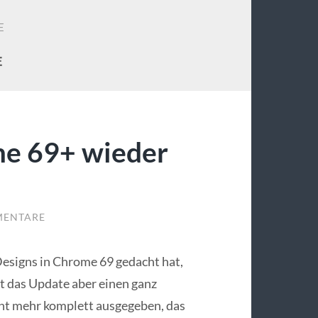
E
E
me 69+ wieder
MENTARE
esigns in Chrome 69 gedacht hat,
at das Update aber einen ganz
cht mehr komplett ausgegeben, das