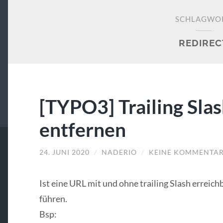
SCHLAGWO
REDIREC
[TYPO3] Trailing Sla
entfernen
24. JUNI 2020
/
NADERIO
/
KEINE KOMMENTA
Ist eine URL mit und ohne trailing Slash erreich
führen.
Bsp: