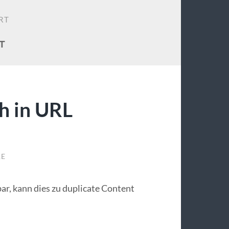
RT
T
sh in URL
RE
bar, kann dies zu duplicate Content