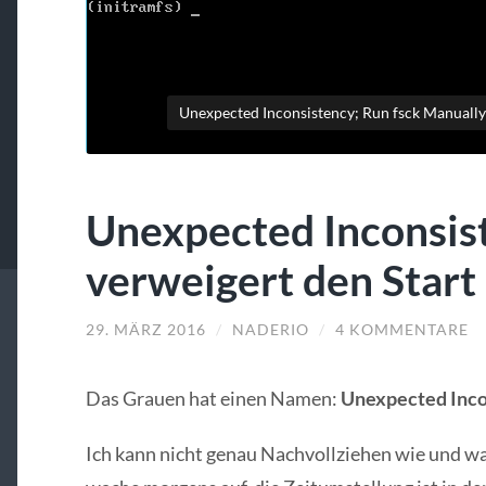
Unexpected Inconsistency; Run fsck Manually M
Unexpected Inconsis
verweigert den Start
29. MÄRZ 2016
/
NADERIO
/
4 KOMMENTARE
Das Grauen hat einen Namen:
Unexpected Inco
Ich kann nicht genau Nachvollziehen wie und war