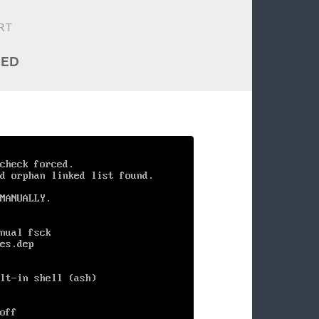
RT
TED