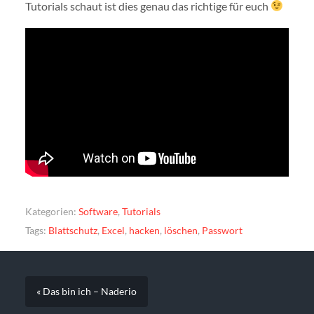
Tutorials schaut ist dies genau das richtige für euch
Kategorien:
Software
,
Tutorials
Tags:
Blattschutz
,
Excel
,
hacken
,
löschen
,
Passwort
« Das bin ich – Naderio