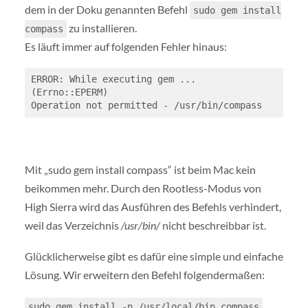
dem in der Doku genannten Befehl
sudo gem install
zu installieren.
compass
Es läuft immer auf folgenden Fehler hinaus:
ERROR: While executing gem ... 
(Errno::EPERM)

Operation not permitted - /usr/bin/compass
Mit „sudo gem install compass“ ist beim Mac kein
beikommen mehr.
Durch den Rootless-Modus von
High Sierra wird das Ausführen des Befehls verhindert,
weil das Verzeichnis
/usr/bin/
nicht beschreibbar ist.
Glücklicherweise gibt es dafür eine simple und einfache
Lösung. Wir erweitern den Befehl folgendermaßen:
sudo gem install -n /usr/local/bin compass