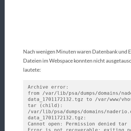
Nach wenigen Minuten waren Datenbank und Ein
Dateien im Webspace konnten nicht ausgetausc
lautete:
Archive error:

from /var/lib/psa/dumps/domains/nad
data_1701172132.tgz to /var/www/vho
tar (child): 
/var/lib/psa/dumps/domains/naderio.
data_1701172132.tgz: 

Cannot open: Permission denied tar (
Error is not recoverable: exiting no