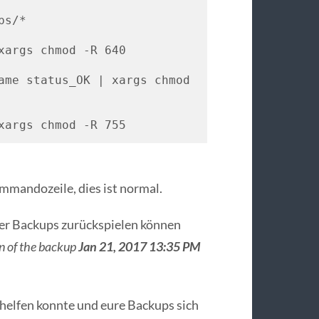
s/*

xargs chmod -R 640

ame status_OK | xargs chmod 
xargs chmod -R 755
mmandozeile, dies ist normal.
der Backups zurückspielen können
n of the backup
Jan 21, 2017 13:35 PM
rhelfen konnte und eure Backups sich