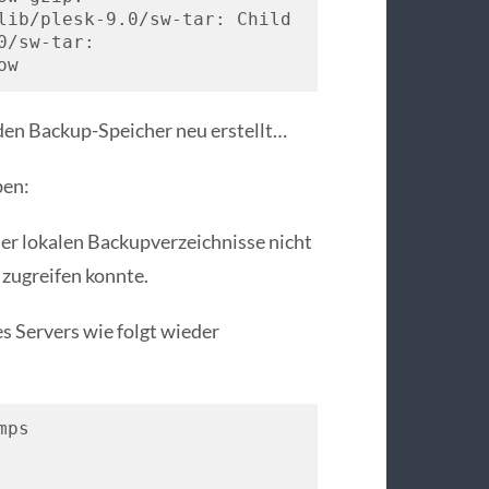
lib/plesk-9.0/sw-tar: Child 
/sw-tar: 

ow
 den Backup-Speicher neu erstellt…
ben:
r lokalen Backupverzeichnisse nicht
 zugreifen konnte.
s Servers wie folgt wieder
ps
