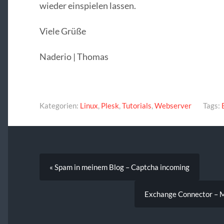
wieder einspielen lassen.
Viele Grüße
Naderio | Thomas
Kategorien:
Linux
,
Plesk
,
Tutorials
,
Webserver
Tags:
« Spam in meinem Blog – Captcha incoming
Exchange Connector – M