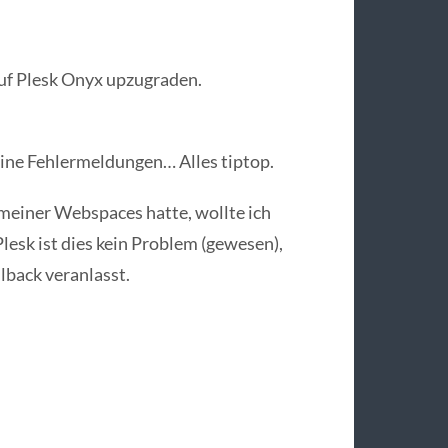
uf Plesk Onyx upzugraden.
keine Fehlermeldungen… Alles tiptop.
meiner Webspaces hatte, wollte ich
lesk ist dies kein Problem (gewesen),
lback veranlasst.