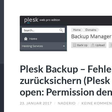
Plesk Backup – Fehle
zurücksichern (Plesk
open: Permission de
23. JANUAR 2017
/
NADERIO
/
KEINE KOMMEN