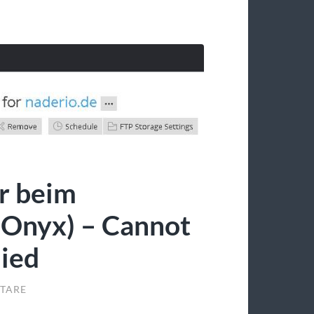
r beim
 Onyx) – Cannot
nied
TARE