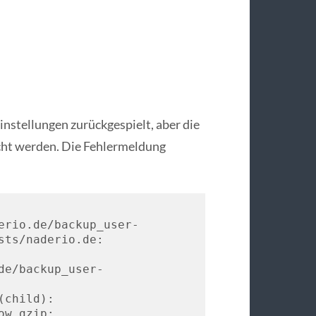
stellungen zurückgespielt, aber die
ht werden. Die Fehlermeldung
erio.de/backup_user-
sts/naderio.de:

de/backup_user-
child): 

w gzip: 
